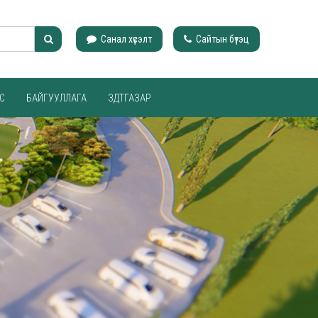
Санал хүсэлт
Сайтын бүтэц
С
БАЙГУУЛЛАГА
ЗДТГАЗАР