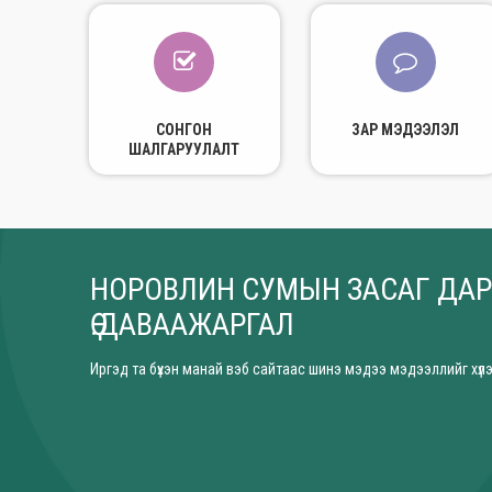
СОНГОН
ЗАР МЭДЭЭЛЭЛ
ШАЛГАРУУЛАЛТ
НОРОВЛИН СУМЫН ЗАСАГ ДАР
Ө.ДАВААЖАРГАЛ
Иргэд та бүхэн манай вэб сайтаас шинэ мэдээ мэдээллийг хүлэ