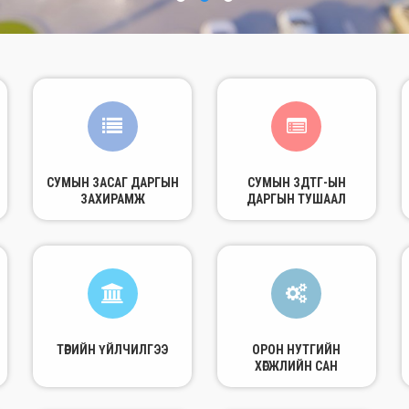
СУМЫН ЗАСАГ ДАРГЫН
СУМЫН ЗДТГ-ЫН
ЗАХИРАМЖ
ДАРГЫН ТУШААЛ
ТӨРИЙН ҮЙЛЧИЛГЭЭ
ОРОН НУТГИЙН
ХӨГЖЛИЙН САН