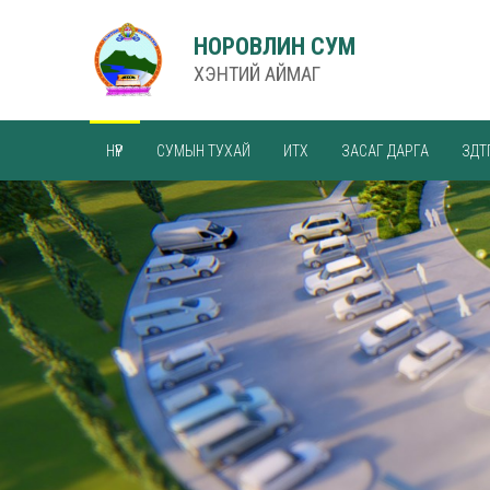
НОРОВЛИН СУМ
ХЭНТИЙ АЙМАГ
НҮҮР
СУМЫН ТУХАЙ
ИТХ
ЗАСАГ ДАРГА
ЗДТ