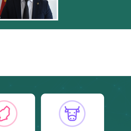
Засаг даргын захирамж 2026