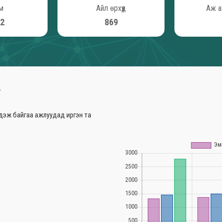
ам
Айл өрхүүд
Аж а
85
978
А
гдэж байгаа ажлуудад иргэн та