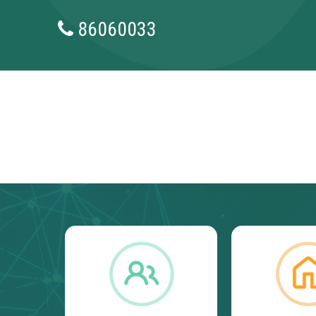
86060033
Засаг даргын захирамж 2026
Засаг д