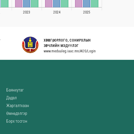
Р
ХӨРӨНГӨ, ОРЛОГО, СОНИРХЛЫН
ЗӨРЧЛИЙН МЭДҮҮЛЭГ
www.meduuleg.iaac.mn/AOS/Login
w
Баянхутаг
Дадал
Жаргалтхаан
Өмнөдэлгэр
Бэрх тосгон