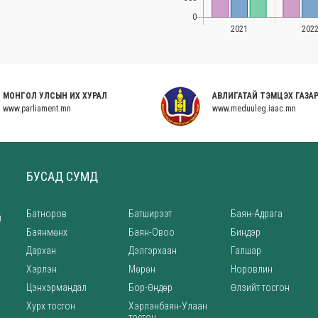
МОНГОЛ УЛСЫН ИХ ХУРАЛ
АВЛИГАТАЙ ТЭМЦЭХ ГАЗА
www.parliament.mn
www.meduuleg.iaac.mn
БУСАД СУМД
Батноров
Батширээт
Баян-Адрага
й
Баянмөнх
Баян-Овоо
Биндэр
Дархан
Дэлгэрхаан
Галшар
Хэрлэн
Мөрөн
Норовлин
Цэнхэрмандал
Бор-Өндөр
Өлзийт тосгон
Хурх тосгон
Хэрлэнбаян-Улаан
тосгон