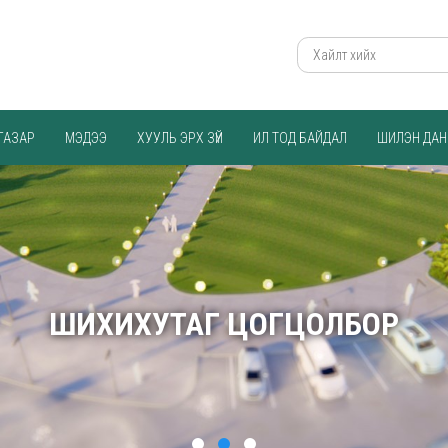
ГАЗАР
МЭДЭЭ
ХУУЛЬ ЭРХ ЗҮЙ
ИЛ ТОД БАЙДАЛ
ШИЛЭН ДАН
ШИХИХУТАГ ЦОГЦОЛБОР