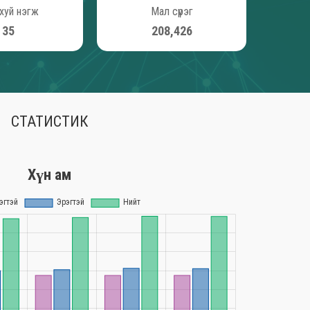
хуй нэгж
Мал сүрэг
40
234,538
СТАТИСТИК