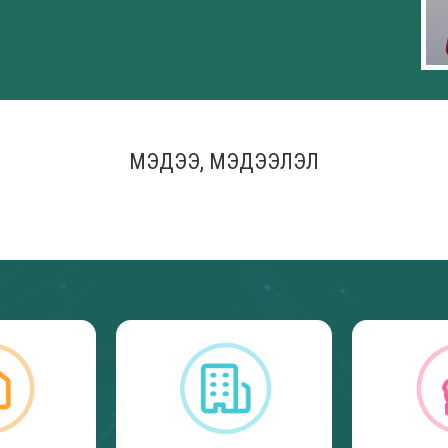
МЭДЭЭ, МЭДЭЭЛЭЛ
аргын захирамж 2026
Засаг даргын захирамж 2026