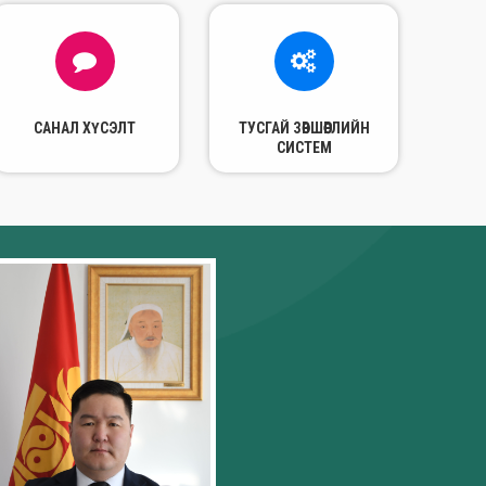
САНАЛ ХҮСЭЛТ
ТУСГАЙ ЗӨВШӨӨРЛИЙН
СИСТЕМ