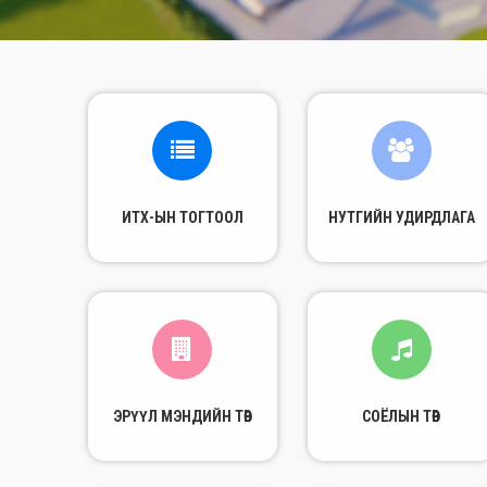
ИТХ-ЫН ТОГТООЛ
НУТГИЙН УДИРДЛАГА
ЭРҮҮЛ МЭНДИЙН ТӨВ
СОЁЛЫН ТӨВ