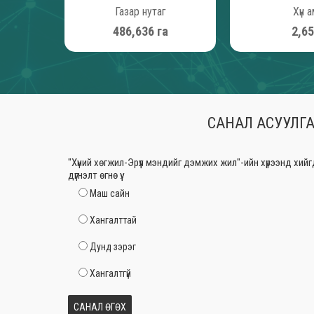
Газар нутаг
Хүн 
547,603
га
2,9
САНАЛ АСУУЛГ
"Хүний хөгжил-Эрүүл мэндийг дэмжих жил"-ийн хүрээнд хий
дүгнэлт өгнө үү.
Маш сайн
Хангалттай
Дунд зэрэг
Хангалтгүй