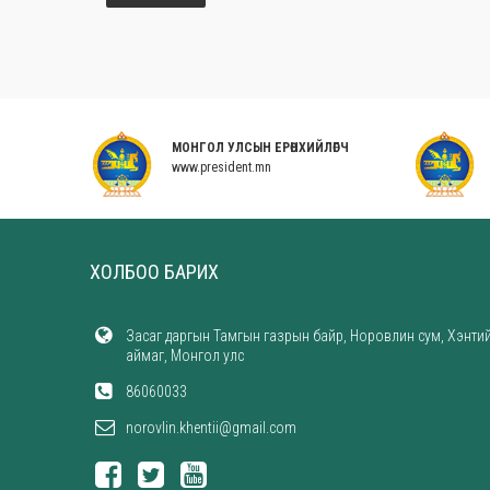
Н ГАЗАР
МОНГОЛ УЛСЫН ЕРӨНХИЙЛӨГЧ
www.president.mn
ХОЛБОО БАРИХ
Засаг даргын Тамгын газрын байр, Норовлин сум, Хэнти
аймаг, Монгол улс
86060033
norovlin.khentii@gmail.com